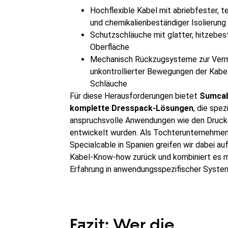
Hochflexible Kabel mit abriebfester, 
und chemikalienbeständiger Isolierung
Schutzschläuche mit glatter, hitzebes
Oberfläche
Mechanisch Rückzugsysteme zur Ver
unkontrollierter Bewegungen der Kabe
Schläuche
Für diese Herausforderungen bietet
Sumcab
komplette Dresspack-Lösungen
, die spezi
anspruchsvolle Anwendungen wie den Druc
entwickelt wurden. Als Tochterunternehme
Specialcable in Spanien greifen wir dabei au
Kabel-Know-how zurück und kombiniert es mi
Erfahrung in anwendungsspezifischer System
Fazit: Wer die