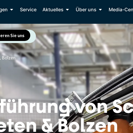
gen
Service
Aktuelles
Über uns
Media-Cen
eren Sie uns
, Bolzen
führung von S
eten & Bolzen