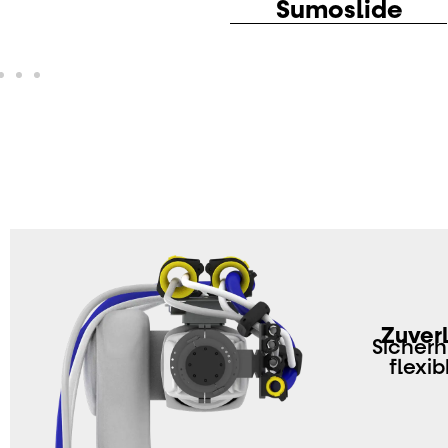
Sumotex
Zuver
Sichern
flexi