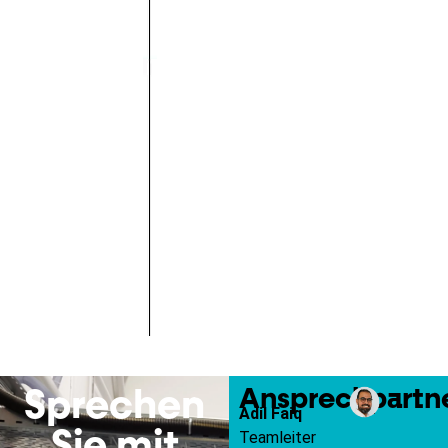
Ansprechpartn
Sprechen
Adil Faiq
Sie mit
Teamleiter