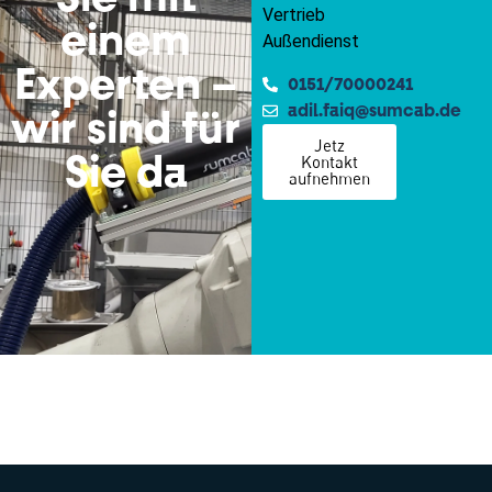
Vertrieb
einem
Außendienst
Experten –
0151/70000241
adil.faiq@sumcab.de
wir sind für
Jetz
Kontakt
Sie da
aufnehmen