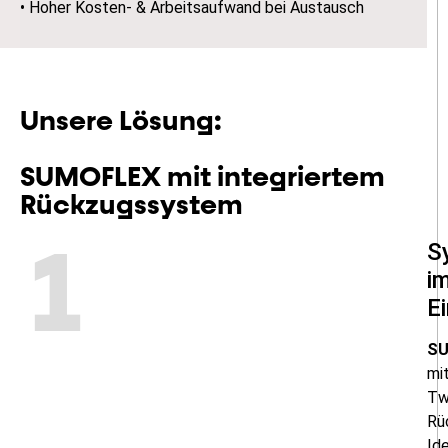
• Hoher Kosten- & Arbeitsaufwand bei Austausch
Unsere Lösung:
SUMOFLEX mit integriertem
Rückzugssystem
S
1
i
E
S
mi
Tw
Rü
Ide