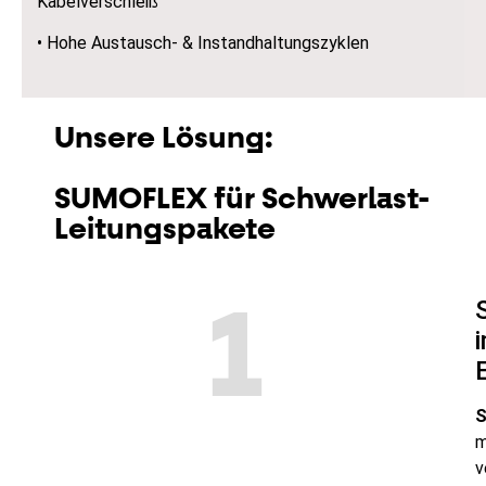
Kabelverschleiß
• Hohe Austausch- & Instandhaltungszyklen
Unsere Lösung:
SUMOFLEX für Schwerlast-
Leitungspakete
1
m
v