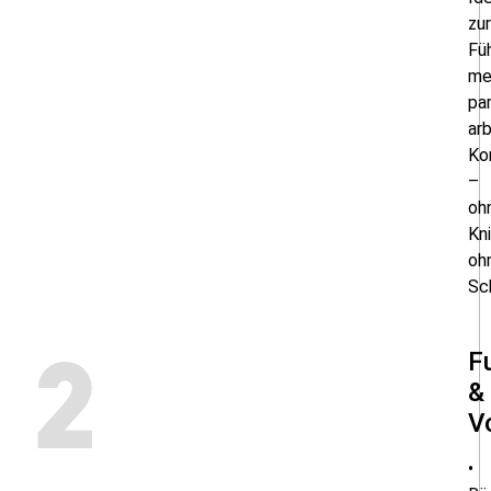
zur
Fü
me
par
ar
Ko
–
oh
Kn
oh
Sc
F
2
&
Vo
•