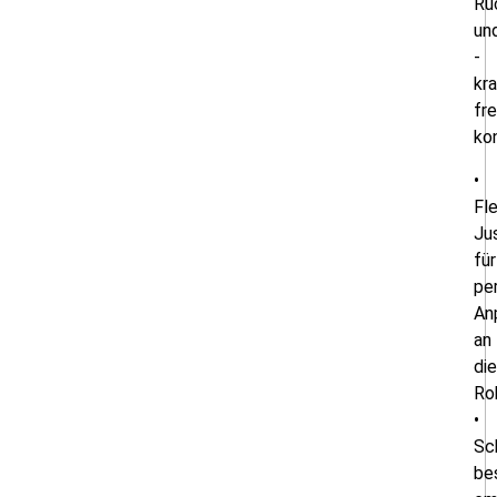
Rü
un
-
kra
fre
kon
•
Fle
Ju
für
pe
An
an
die
Ro
•
Sc
be