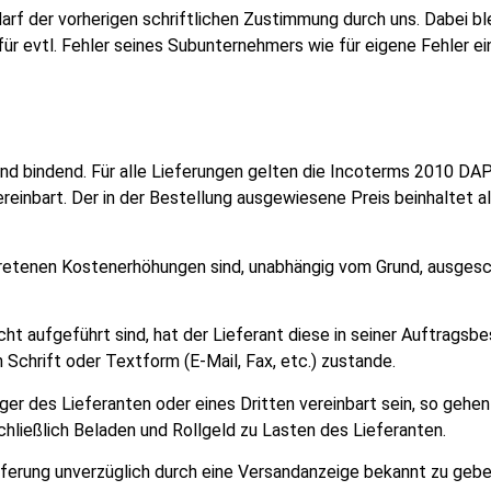
rf der vorherigen schriftlichen Zustimmung durch uns. Dabei bl
ür evtl. Fehler seines Subunternehmers wie für eigene Fehler ei
nd bindend. Für alle Lieferungen gelten die Incoterms 2010 DAP (
einbart. Der in der Bestellung ausgewiesene Preis beinhaltet a
retenen Kostenerhöhungen sind, unabhängig vom Grund, ausgesc
icht aufgeführt sind, hat der Lieferant diese in seiner Auftrags
 Schrift oder Textform (E-Mail, Fax, etc.) zustande.
er des Lieferanten oder eines Dritten vereinbart sein, so gehen 
ließlich Beladen und Rollgeld zu Lasten des Lieferanten.
ieferung unverzüglich durch eine Versandanzeige bekannt zu gebe