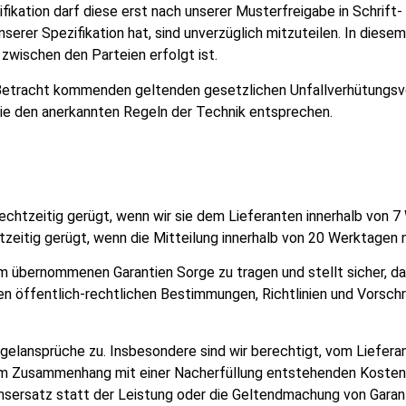
fikation darf diese erst nach unserer Musterfreigabe in Schrift-
erer Spezifikation hat, sind unverzüglich mitzuteilen. In diesem
 zwischen den Parteien erfolgt ist.
 Betracht kommenden geltenden gesetzlichen Unfallverhütungsvo
ie den anerkannten Regeln der Technik entsprechen.
echtzeitig gerügt, wenn wir sie dem Lieferanten innerhalb von 7
tzeitig gerügt, wenn die Mitteilung innerhalb von 20 Werktagen 
 ihm übernommenen Garantien Sorge zu tragen und stellt sicher, d
en öffentlich-rechtlichen Bestimmungen, Richtlinien und Vorsc
gelansprüche zu. Insbesondere sind wir berechtigt, vom Liefer
 im Zusammenhang mit einer Nacherfüllung entstehenden Kosten h
ersatz statt der Leistung oder die Geltendmachung von Garant