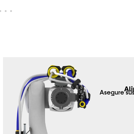
Al
Asegure su