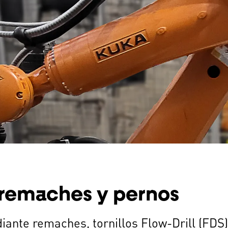
 remaches y pernos
ante remaches, tornillos Flow-Drill (FDS)