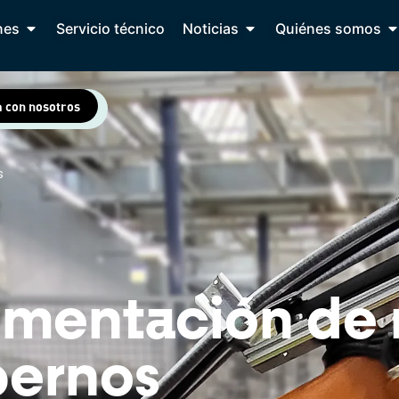
nes
Servicio técnico
Noticias
Quiénes somos
a con nosotros
s
imentación de
pernos