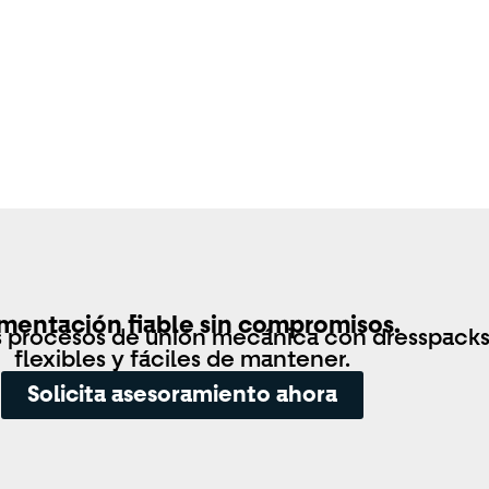
imentación fiable sin compromisos.
s procesos de unión mecánica con dresspack
flexibles y fáciles de mantener.
Solicita asesoramiento ahora