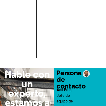
Persona
Hable con
de
un
contacto
Adil Faiq
experto,
Jefe de
estamos a
equipo de