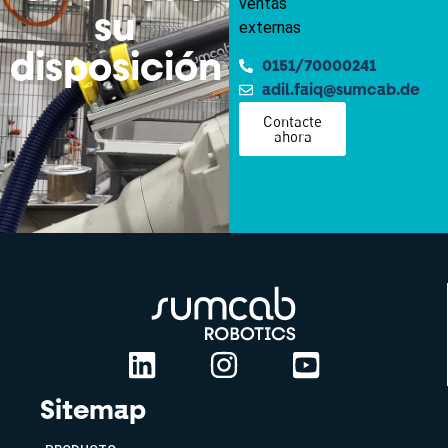
ventas
su
externas
disposición
0151/70000241
adil.faiq@sumcab.de
Contacte
ahora
Sitemap