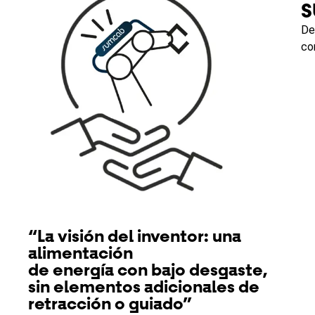
S
De
co
“La visión del inventor: una
alimentación
de energía con bajo desgaste,
sin elementos adicionales de
retracción o guiado”