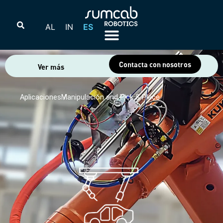
AL
IN
ES
Contacta con nosotros
Ver más
Aplicaciones /
Manipulación and Pick & Place