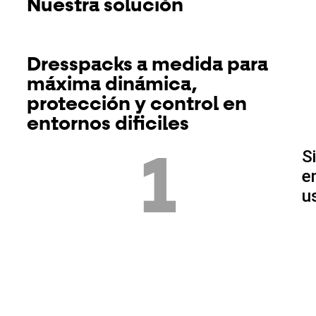
Nuestra solución
Dresspacks a medida para
máxima dinámica,
protección y control en
entornos dificiles
S
1
e
u