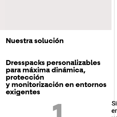
Nuestra solución
Dresspacks personalizables
para máxima dinámica,
protección
y monitorización en entornos
exigentes
S
1
e