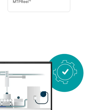
MTPReel™