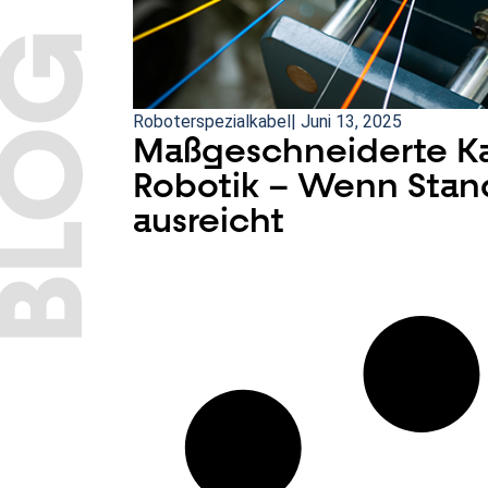
BLOG
Roboterspezialkabel
|
Juni 13, 2025
Maßgeschneiderte Ka
Robotik – Wenn Stan
ausreicht