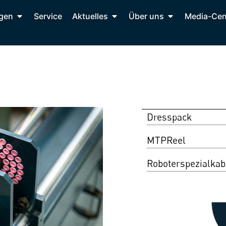
gen
Service
Aktuelles
Über uns
Media-Cen
Dresspack
MTPReel
Roboterspezialkab