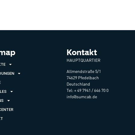
emap
Kontakt
HAUPTQUARTIER
KTE
Allmendstraße 5/1
DUNGEN
74629 Pfedelbach
E
Deutschland
Tel: + 49 7941 / 646 70 0
LES
info@sumcab.de
NS
CENTER
KT