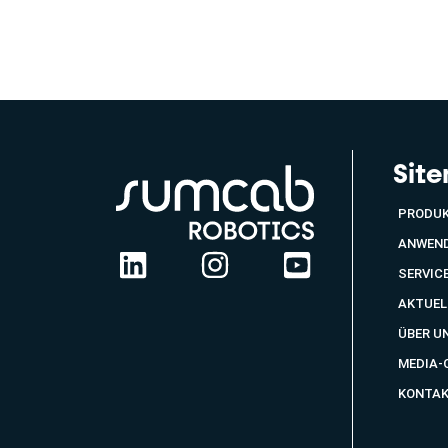
Sit
PRODU
ANWEN
SERVIC
AKTUEL
ÜBER U
MEDIA-
KONTA