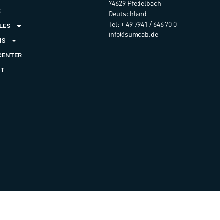
74629 Pfedelbach
E
Deutschland
Tel: + 49 7941 / 646 70 0
LES
info@sumcab.de
NS
CENTER
KT