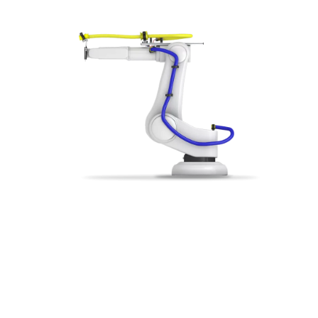
Dresspack Systeme
S
Innovative Energie-und Medienzuführungen
Für
Sumotex
Sumoflex
Sumoslide