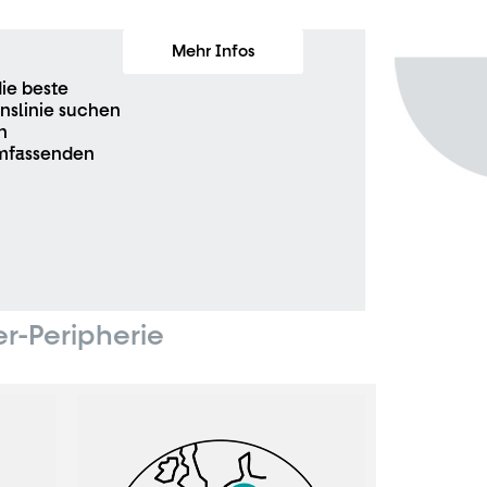
Mehr Infos
die beste
onslinie suchen
n
umfassenden
er-Peripherie