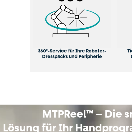
360°-Service für Ihre Roboter-
T
Dresspacks und Peripherie
MTPReel™ – Die s
Lösung für Ihr Handprog