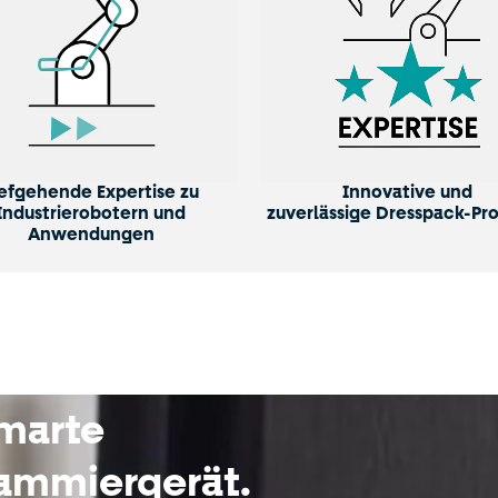
iefgehende Expertise zu
Innovative und
Industrierobotern und
zuverlässige Dresspack-Pr
Anwendungen
marte
rammiergerät.