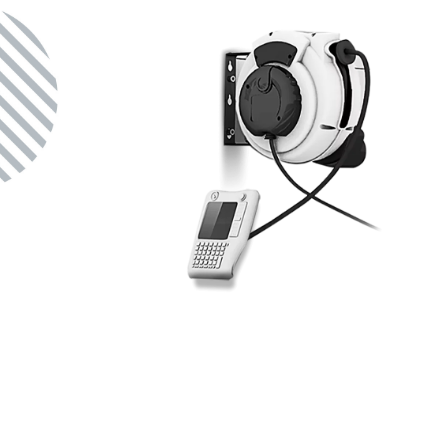
TM
MTPReel
Kabelaufrollsysteme
Für Programmierhandgeräte