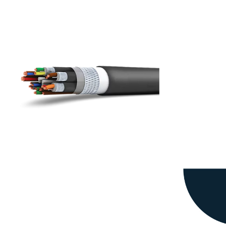
pezialkabel
 die Robotik